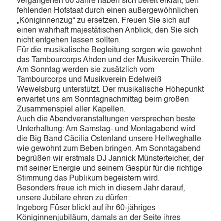
vergangenen 60 Jahre haben sich bereit erklärt, den
fehlenden Hofstaat durch einen außergewöhnlichen
„Königinnenzug“ zu ersetzen. Freuen Sie sich auf
einen wahrhaft majestätischen Anblick, den Sie sich
nicht entgehen lassen sollten.
Für die musikalische Begleitung sorgen wie gewohnt
das Tambourcorps Ahden und der Musikverein Thüle.
Am Sonntag werden sie zusätzlich vom
Tambourcorps und Musikverein Edelweiß
Wewelsburg unterstützt. Der musikalische Höhepunkt
erwartet uns am Sonntagnachmittag beim großen
Zusammenspiel aller Kapellen.
Auch die Abendveranstaltungen versprechen beste
Unterhaltung: Am Samstag- und Montagabend wird
die Big Band Cäcilia Ostenland unsere Hellweghalle
wie gewohnt zum Beben bringen. Am Sonntagabend
begrüßen wir erstmals DJ Jannick Münsterteicher, der
mit seiner Energie und seinem Gespür für die richtige
Stimmung das Publikum begeistern wird.
Besonders freue ich mich in diesem Jahr darauf,
unsere Jubilare ehren zu dürfen:
Ingeborg Füser blickt auf ihr 60-jähriges
Königinnenjubiläum, damals an der Seite ihres