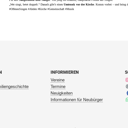
„Wer singt, betet doppelt.“ Danach gibt’s einen
Umtrunk vor der Kirche
. Komm vorbei – und bring de
#OffenesSingen #Ahden #Kirche #Gemeinschaft #Musik
N
INFORMIEREN
S
Vereine
iliengeschichte
Termine
Neuigkeiten
Informationen für Neubürger