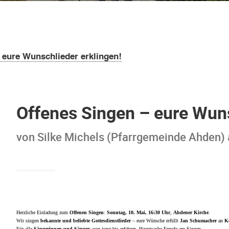
 eure Wunschlieder erklingen!
Offenes Singen – eure Wuns
von Silke Michels (Pfarrgemeinde Ahden)
Herzliche Einladung zum
Offenen Singen
:
Sonntag, 10. Mai, 16:30 Uhr
,
Ahdener Kirche
.
Wir singen
bekannte und beliebte Gottesdienstlieder
– eure Wünsche erfüllt
Jan Schumacher
an
K
Für alle
Sängerinnen und Sänger
: von jung bis erfahren, Hauptsache Freude am Singen.