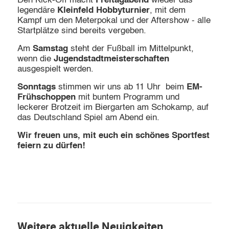
Den Kick-Off macht
Freitagabend
wieder das
legendäre
Kleinfeld Hobbyturnier
, mit dem
Kampf um den Meterpokal und der Aftershow - alle
Startplätze sind bereits vergeben.
Am
Samstag
steht der Fußball im Mittelpunkt,
wenn die
Jugendstadtmeisterschaften
ausgespielt werden.
Sonntags
stimmen wir uns ab 11 Uhr
beim
EM-
Frühschoppen
mit buntem Programm und
leckerer Brotzeit im Biergarten am Schokamp, auf
das Deutschland Spiel am Abend ein.
Wir freuen uns, mit euch ein schönes Sportfest
feiern zu dürfen!
Weitere aktuelle Neuigkeiten