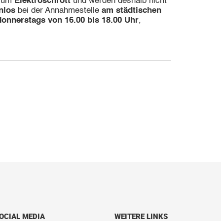
zum
Elektroschrott
und werden deshalb nicht
nlos
bei der Annahmestelle
am städtischen
donnerstags von 16.00 bis 18.00 Uhr
,
OCIAL MEDIA
WEITERE LINKS